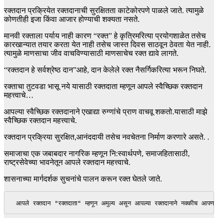
रक्तदान प्रक्रियेत रक्तदानाची सुरक्षितता काटेकोरपणे पाळले जाते. त्यामुळे
कोणतीही इजा किंवा आजार होण्याची शक्यता नसते.
मानवी रक्ताला पर्याय नाही कारण “रक्त” हे कृत्रिमरित्या प्रयोगशाळेत तसेच
कारखान्यात तयार करता येत नाही तसेच जास्त दिवस साठवून ठेवता येत नाही.
त्यामुळे माणसाचा जीव वाचविण्यासाठी माणसाचेच रक्त द्यावे लागते.
“रक्तदान हे सर्वश्रेष्ठ दान”आहे, दान केलेले रक्त नैसर्गिकरित्या भरून निघते.
रक्ताचा तुटवडा भासू नये यासाठी रक्तदाता म्हणून आपले स्वैच्छिक रक्तदान
महत्त्वाचे…
आपल्या स्वैच्छिक रक्तदानाने एखाद्या रुग्णांचे प्राण वाचवू शकतो.यासाठी माझे
स्वैच्छिक रक्तदान महत्त्वाचे.
रक्तदान प्रक्रिया सुरक्षित,आनंददायी तसेच नवचेतना निर्माण करणारे असते. .
समाजाचा एक जबाबदार नागरिक म्हणून नि:स्वार्थपणे, समाजहितासाठी,
राष्ट्रसेवेच्या भावनेतून आपले रक्तदान महत्त्वाचे.
शासनाच्या मार्गदर्शक सुचनांचे पालन करून रक्त घेतले जाते.
 आपले रक्तदान "रक्तदाता" म्हणून अमुल्य असून आपल्या रक्तदानाने नक्कीच आपण रु