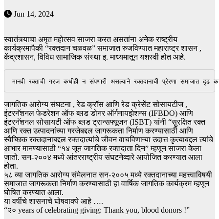
Jun 14, 2024
स्वातंत्र्याचा अमृत महोत्सव साजरा करत असतांना अनेक राष्ट्रीय
कार्यक्रमापैकी “रक्तदान चळवळ” समाजात रुजविण्यात महाराष्ट्र शासन ,
केंद्रशासन, विविध सामाजिक संस्था इ. माध्यमातून यशस्वी होत आहे.
मानवी रक्ताची गरज कधीही न संपणारी असल्याने रक्तदानाची प्रेरणा समाजात दृढ करणे,
जागतिक आरोग्य संघटना , रेड क्रॉस आणि रेड क्रेसेंट सोसायटीज ,
इंटरनॅशनल फेडरेशन ऑफ ब्लड डोनर ऑर्गनायझेशन्स (IFBDO) आणि
इंटरनॅशनल सोसायटी ऑफ ब्लड ट्रान्सफ्यूजन (ISBT) यांनी “सुरक्षित रक्त
आणि रक्त उत्पादनांच्या गरजेबद्दल जागरूकता निर्माण करण्यासाठी आणि
स्वैच्छिक रक्तदानाबद्दल रक्तदात्यांचे जीवन वाचविणाऱ्या उदात्त कृत्याबद्दल त्यांचे
आभार मानण्यासाठी “१४ जून जागतिक रक्तदाता दिन” म्हणून साजरा केला
जातो. सन-२००४ मध्ये आंतरराष्ट्रीय संघटनेव्दारे आयोजित करण्यात आला
होता.
५८ व्या जागतिक आरोग्य संमेलनात सन-२००५ मध्ये रक्तदानाच्या महत्त्वाविषयी
समाजात जागरूकता निर्माण करण्यासाठी हा वार्षिक जागतिक कार्यक्रम म्हणून
घोषित करण्यात आला.
या वर्षीचे शासनाचे घोषवाक्ये आहे ….
“२० years of celebrating giving: Thank you, blood donors !”