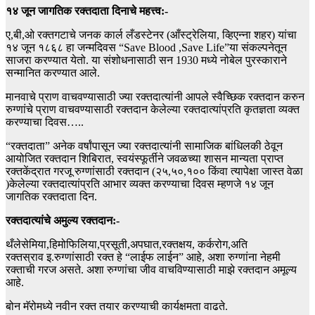
१४ जून जागतिक रक्तदाता दिनाचे महत्त्व:-
ए,बी,ओ रक्तगटाचे जनक कार्ल लँडस्टेनर (आँस्ट्रेलिया, व्हिएन्ना शहर) यांचा
१४ जून १८६८ हा जन्मदिवस “Save Blood ,Save Life”या संकल्पनेतून
साजरा करण्यात येतो. या संशोधनासाठी सन 1930 मध्ये नोबेल पुरस्काराने
सन्मानित करण्यात आले.
मानवाचे प्राण वाचवण्यासाठी ज्या रक्तदात्यांनी आपले स्वैच्छिक रक्तदान करुन
रुग्णांचे प्राण वाचवण्यासाठी रक्तदान केलेल्या रक्तदात्यांप्रति कृतज्ञता व्यक्त
करण्याचा दिवस…..
“रक्तदाता” अनेक वर्षांपासून ज्या रक्तदात्यांनी सामाजिक बांधिलकी ठेवून
आयोजित रक्तदान शिबिरात, स्वयंस्फूर्तीने जवळच्या शासन मान्यता प्राप्त
रक्तकेंद्रात गरजू रुग्णांसाठी रक्तदान (२५,५०,१०० किंवा त्यापेक्षा जास्त वेळा
)केलेल्या रक्तदात्यांप्रति आभार व्यक्त करण्याचा दिवस म्हणजे १४ जून
जागतिक रक्तदाता दिन.
रक्तदात्यांचे अमुल्य रक्तदान:-
थँलेसेमिया,हिमोफिलिया,प्रसूती,अपघात,रक्तक्षय, कर्करोग,अति
रक्तस्राव इ.रुग्णांसाठी रक्त हे “लाईफ लाईन” आहे, अशा रुग्णांना नेहमी
रक्ताची गरज असते. अशा रुग्णांचा जीव वाचविण्यासाठी माझे रक्तदान अमूल्य
आहे.
बोन मॅरोमध्ये नवीन रक्त तयार करण्याची कार्यक्षमता वाढते.