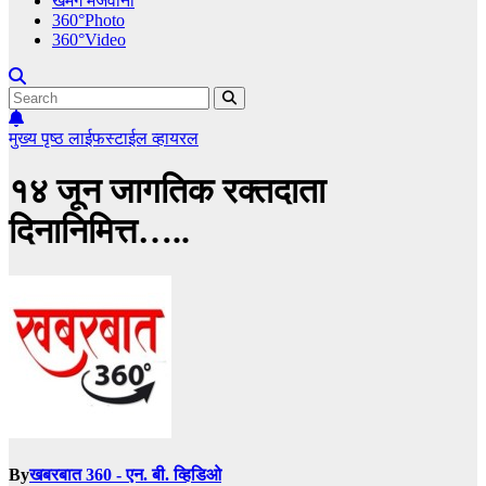
खमंग मेजवानी
360°Photo
360°Video
मुख्य पृष्ठ
लाईफस्टाईल
व्हायरल
१४ जून जागतिक रक्तदाता
दिनानिमित्त…..
By
खबरबात 360 - एन. बी. व्हिडिओ